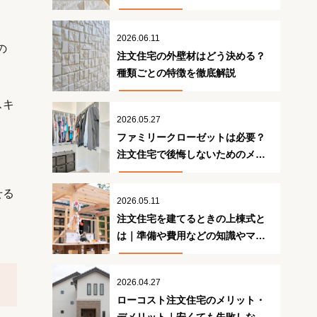
策
2026.06.11
の
注文住宅の外壁材はどう決める？
種類ごとの特徴を徹底解説
スキ
2026.05.27
ファミリークローゼットは必要？
注文住宅で後悔しないためのメリ
ット・デメリット
せる
2026.05.11
注文住宅を建てるときの上棟式と
は｜準備や費用などの知識やマナ
ーを解説
2026.04.27
ローコスト注文住宅のメリット・