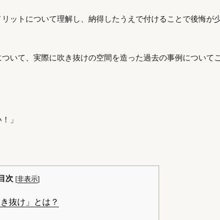
メリットについて理解し、納得したうえで付けることで後悔が
について、実際に吹き抜けの空間を造った過去の事例について
い！」
目次
[
非表示
]
き抜け」とは？