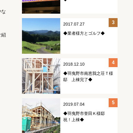
少な
2017.07.27
◆業者様方とゴルフ◆
ご紹
2018.12.10
◆羽曳野市南恵我之荘Ｔ様
邸 上棟完了◆
2019.07.04
◆羽曳野市誉田Ｋ様邸
祝！上棟◆