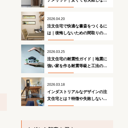
デメリット｜安くても失敗しない
ための注意点
2026.04.20
注文住宅で快適な書斎をつくるに
は｜後悔しないための間取りの工
夫
2026.03.25
注文住宅の耐震性ガイド｜地震に
強い家を作る耐震等級と工法の正
解
2026.03.18
インダストリアルなデザインの注
文住宅とは？特徴や失敗しないた
めのポイント