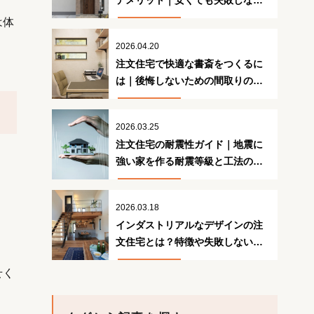
デメリット｜安くても失敗しない
ための注意点
は体
2026.04.20
注文住宅で快適な書斎をつくるに
は｜後悔しないための間取りの工
夫
2026.03.25
注文住宅の耐震性ガイド｜地震に
強い家を作る耐震等級と工法の正
解
2026.03.18
インダストリアルなデザインの注
文住宅とは？特徴や失敗しないた
めのポイント
せく