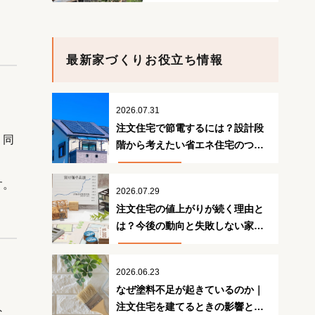
最新家づくりお役立ち情報
2026.07.31
注文住宅で節電するには？設計段
、同
階から考えたい省エネ住宅のつく
り方
す。
2026.07.29
注文住宅の値上がりが続く理由と
は？今後の動向と失敗しない家づ
くり
2026.06.23
なぜ塗料不足が起きているのか｜
注文住宅を建てるときの影響と対
な