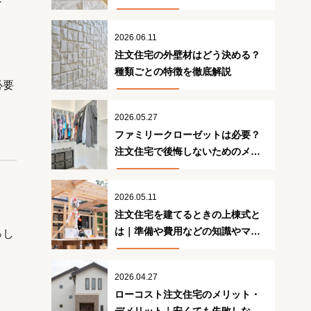
策
2026.06.11
注文住宅の外壁材はどう決める？
種類ごとの特徴を徹底解説
必要
2026.05.27
ファミリークローゼットは必要？
注文住宅で後悔しないためのメリ
ット・デメリット
2026.05.11
注文住宅を建てるときの上棟式と
は｜準備や費用などの知識やマナ
っし
ーを解説
2026.04.27
ローコスト注文住宅のメリット・