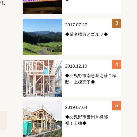
でし
2017.07.27
◆業者様方とゴルフ◆
2018.12.10
◆羽曳野市南恵我之荘Ｔ様
邸 上棟完了◆
2019.07.04
◆羽曳野市誉田Ｋ様邸
祝！上棟◆