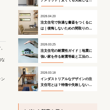
デメリット｜安くても失敗しない
ための注意点
2026.04.20
注文住宅で快適な書斎をつくるに
は｜後悔しないための間取りの工
夫
2026.03.25
す。
注文住宅の耐震性ガイド｜地震に
強い家を作る耐震等級と工法の正
的な
解
2026.03.18
インダストリアルなデザインの注
ラン
文住宅とは？特徴や失敗しないた
めのポイント