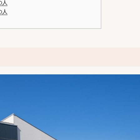
の人
の人