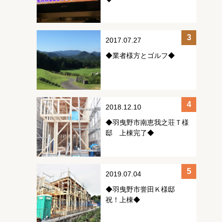
2017.07.27
◆業者様方とゴルフ◆
2018.12.10
◆羽曳野市南恵我之荘Ｔ様
邸 上棟完了◆
2019.07.04
◆羽曳野市誉田Ｋ様邸
祝！上棟◆