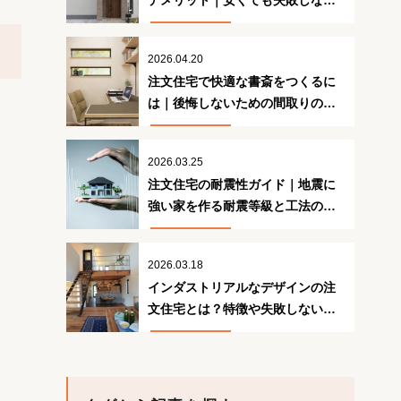
デメリット｜安くても失敗しない
ための注意点
2026.04.20
注文住宅で快適な書斎をつくるに
は｜後悔しないための間取りの工
夫
2026.03.25
注文住宅の耐震性ガイド｜地震に
強い家を作る耐震等級と工法の正
解
2026.03.18
インダストリアルなデザインの注
文住宅とは？特徴や失敗しないた
めのポイント