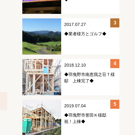
2017.07.27
◆業者様方とゴルフ◆
2018.12.10
◆羽曳野市南恵我之荘Ｔ様
邸 上棟完了◆
2019.07.04
◆羽曳野市誉田Ｋ様邸
祝！上棟◆