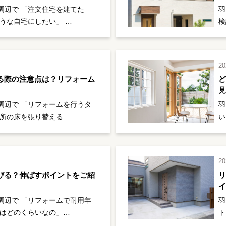
周辺で 「注文住宅を建てた
羽
うな自宅にしたい」 …
検
20
る際の注意点は？リフォーム
周辺で 「リフォームを行うタ
羽
面所の床を張り替える…
い
20
びる？伸ばすポイントをご紹
周辺で 「リフォームで耐用年
羽
命はどのくらいなの」…
ト