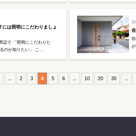
20
すには照明にこだわりましょ
羽
周辺で 「照明にこだわりた
が
るのか知りたい」 こ…
«
...
2
3
4
5
6
...
10
20
30
...