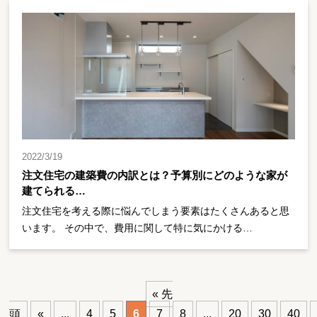
2022/3/19
注文住宅の建築費の内訳とは？予算別にどのような家が
建てられる…
注文住宅を考える際に悩んでしまう要素はたくさんあると思
います。 その中で、費用に関して特に気にかける…
« 先
頭
«
...
4
5
6
7
8
...
20
30
40