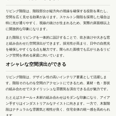
リビング階段は、階段部分が縦方向の視線を確保する役割を果たし、
空間を広く見せる効果があります。スケルトン階段を採用した場合は
特に光が通りやすく、視線の抜けが生まれるため、実際の床面積以上
に開放的な印象になります。
また階段とリビングを一体的に設計することで、吹き抜けや大きな窓
と組み合わせた空間演出ができます。採光性が高まり、日中の自然光
を確保しやすくなる点も魅力です。限られた面積でも広がりあるリビ
ング空間を求める家庭に向いています。
オシャレな空間演出ができる
リビング階段は、デザイン性の高いインテリア要素として活躍しま
す。階段そのものを空間のアクセントにできるため、素材・色・形状
の組み合わせでスタイリッシュな雰囲気を演出できる点が魅力です。
たとえばスチール＋木材の組み合わせはモダンな印象になり、アイア
ン手すりはインダストリアルなテイストに向きます。一方で、木製階
段はナチュラルな雰囲気と相性が良く、住宅全体の統一感を高められ
ます。