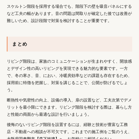
スケルトン階段を採用する場合でも、階段下の壁を吸音パネルにする
など工夫の幅があります。音の問題は間取りが確定した後では改善が
難しいため、設計段階で対策を検討することが重要です。
まとめ
リビング階段は、家族のコミュニケーションが生まれやすく、開放感
とデザイン性の高いリビングを実現できる魅力的な要素です。一方
で、冬の寒さ、音、におい、冷暖房効率などの課題も存在するため、
採用前に特徴を把握し、対策を講じることで、公開が防げるでしょ
う。
断熱性や気密性の向上、設備の導入、扉の設置など、工夫次第でデメ
リットを最小限にできます。リビング階段を検討する際は、暮らし方
と性能の両面から最適な設計を行いましょう。
後悔のないリビング階段を設置するには、経験と技術が豊富な工務
店・不動産への相談が不可欠です。これまでの施工例をご覧のうえ、
大阪府羽曳野市【森下技建】
へ、お気軽にご相談ください。