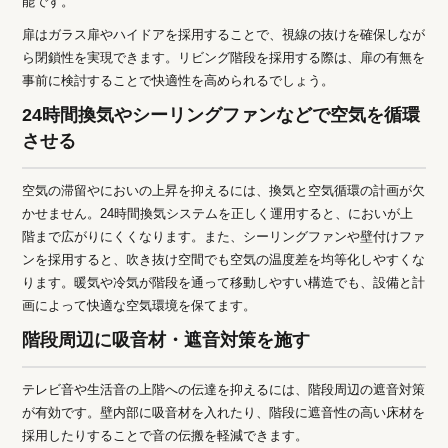
能です。
扉はガラス扉やハイドアを採用することで、視線の抜けを確保しなが
ら閉鎖性を実現できます。リビング階段を採用する際は、扉の有無を
事前に検討することで快適性を高められるでしょう。
24時間換気やシーリングファンなどで空気を循環
させる
空気の滞留やにおいの上昇を抑えるには、換気と空気循環の計画が欠
かせません。24時間換気システムを正しく運用すると、においが上
階まで広がりにくくなります。また、シーリングファンや壁付けファ
ンを採用すると、吹き抜け空間でも空気の温度差を均等化しやすくな
ります。暖気や冷気が階段を通って移動しやすい構造でも、設備と計
画によって快適な空気環境を保てます。
階段周辺に吸音材・遮音対策を施す
テレビ音や生活音の上階への伝達を抑えるには、階段周辺の遮音対策
が有効です。壁内部に吸音材を入れたり、階段に遮音性の高い床材を
採用したりすることで音の伝搬を軽減できます。