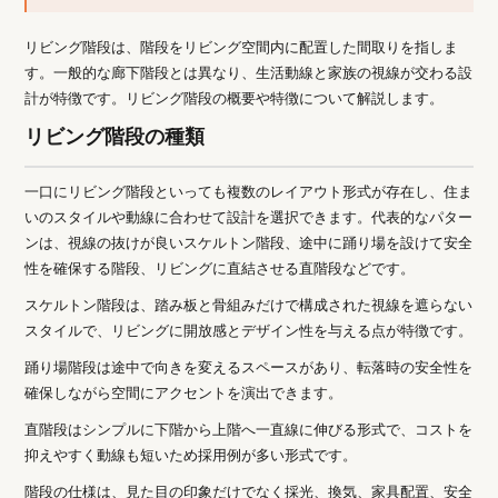
リビング階段は、階段をリビング空間内に配置した間取りを指しま
す。一般的な廊下階段とは異なり、生活動線と家族の視線が交わる設
計が特徴です。リビング階段の概要や特徴について解説します。
リビング階段の種類
一口にリビング階段といっても複数のレイアウト形式が存在し、住ま
いのスタイルや動線に合わせて設計を選択できます。代表的なパター
ンは、視線の抜けが良いスケルトン階段、途中に踊り場を設けて安全
性を確保する階段、リビングに直結させる直階段などです。
スケルトン階段は、踏み板と骨組みだけで構成された視線を遮らない
スタイルで、リビングに開放感とデザイン性を与える点が特徴です。
踊り場階段は途中で向きを変えるスペースがあり、転落時の安全性を
確保しながら空間にアクセントを演出できます。
直階段はシンプルに下階から上階へ一直線に伸びる形式で、コストを
抑えやすく動線も短いため採用例が多い形式です。
階段の仕様は、見た目の印象だけでなく採光、換気、家具配置、安全