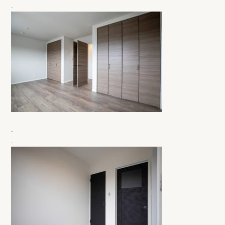
.
.
.