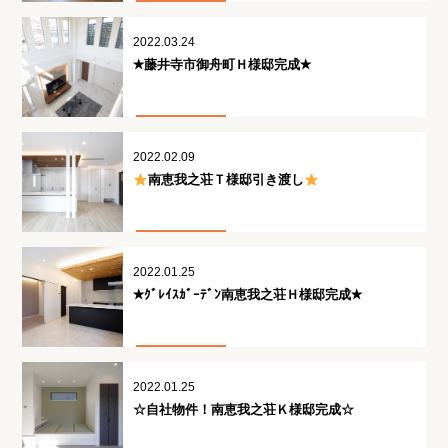
2022.03.24
✭藤井寺市御舟町Ｈ様邸完成✭
2022.02.09
南恵我之荘Ｔ様邸引き渡し
2022.01.25
✭ｸﾞﾚｲｽｶﾞｰﾃﾞﾝ南恵我之荘Ｈ様邸完成✭
2022.01.25
☆自社物件！南恵我之荘Ｋ様邸完成☆