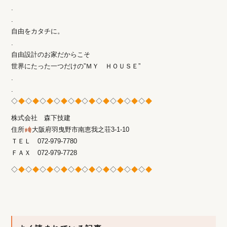
.
.
自由をカタチに。
.
自由設計のお家だからこそ
世界にたった一つだけの”ＭＹ ＨＯＵＳＥ”
.
.
◇
◇
◇
◇
◇
◇
◇
◇
◇
◇
株式会社 森下技建
住所
大阪府羽曳野市南恵我之荘3-1-10
ＴＥＬ 072-979-7780
ＦＡＸ 072-979-7728
◇
◇
◇
◇
◇
◇
◇
◇
◇
◇