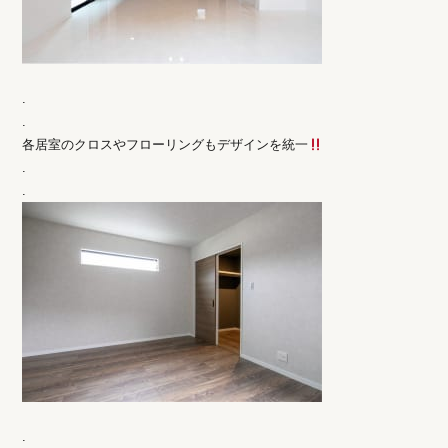
.
.
各居室のクロスやフローリングもデザインを統一
.
.
.