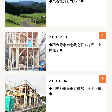
◆業者様方とゴルフ◆
2018.12.10
◆羽曳野市南恵我之荘Ｔ様邸 上
棟完了◆
2019.07.04
◆羽曳野市誉田Ｋ様邸 祝！上棟
◆