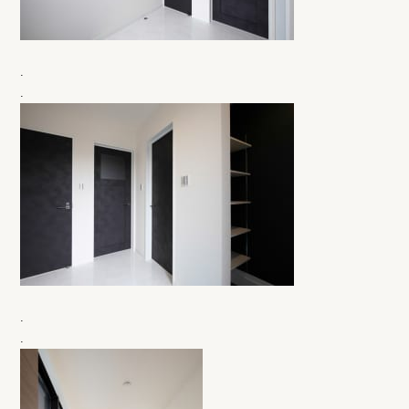
.
.
.
.