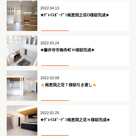
2022.04.13
✭ｸﾞﾚｲｽｶﾞｰﾃﾞﾝ南恵我之荘O様邸完成✭
2022.03.24
✭藤井寺市御舟町Ｈ様邸完成✭
2022.02.09
南恵我之荘Ｔ様邸引き渡し
2022.01.25
✭ｸﾞﾚｲｽｶﾞｰﾃﾞﾝ南恵我之荘Ｈ様邸完成✭