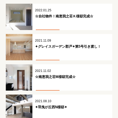
2022.01.25
☆自社物件！南恵我之荘Ｋ様邸完成☆
2021.11.09
✦グレイスガーデン郡戸✦第5号引き渡し！
2021.11.02
☆南恵我之荘M様邸完成☆
2021.08.10
✦羽曳が丘西N様邸✦