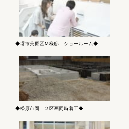
◆堺市美原区Ｍ様邸 ショールーム◆
◆松原市岡 ２区画同時着工◆