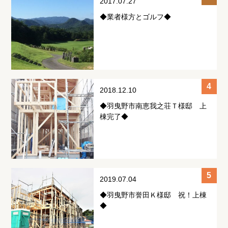
2017.07.27
◆業者様方とゴルフ◆
2018.12.10
◆羽曳野市南恵我之荘Ｔ様邸 上
棟完了◆
2019.07.04
◆羽曳野市誉田Ｋ様邸 祝！上棟
◆