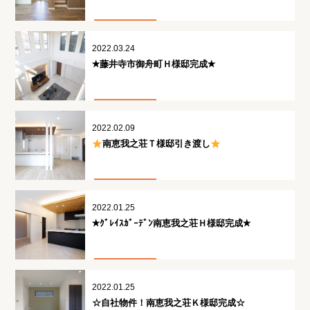
2022.03.24
✭藤井寺市御舟町Ｈ様邸完成✭
2022.02.09
南恵我之荘Ｔ様邸引き渡し
2022.01.25
✭ｸﾞﾚｲｽｶﾞｰﾃﾞﾝ南恵我之荘Ｈ様邸完成✭
2022.01.25
☆自社物件！南恵我之荘Ｋ様邸完成☆