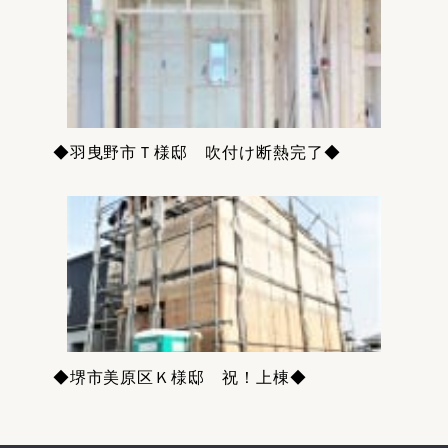
◆羽曳野市Ｔ様邸 吹付け断熱完了◆
◆堺市美原区Ｋ様邸 祝！上棟◆