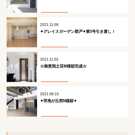
2021.11.09
✦グレイスガーデン郡戸✦第5号引き渡し！
2021.11.02
☆南恵我之荘M様邸完成☆
2021.08.10
✦羽曳が丘西N様邸✦