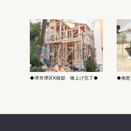
◆堺市堺区K様邸 棟上げ完了◆
◆南恵