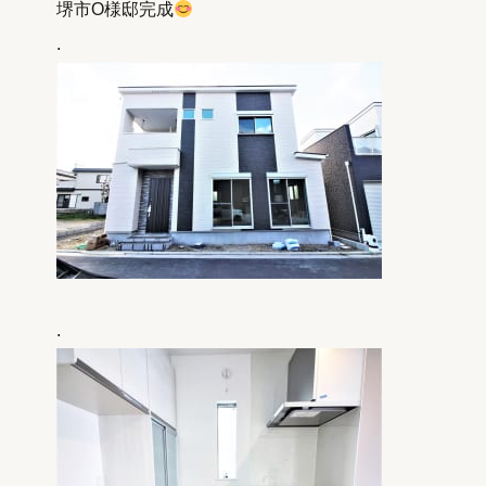
堺市O様邸完成
.
.