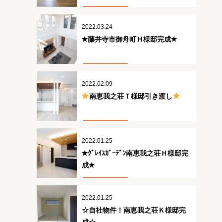
2022.03.24
✭藤井寺市御舟町Ｈ様邸完成✭
2022.02.09
南恵我之荘Ｔ様邸引き渡し
2022.01.25
✭ｸﾞﾚｲｽｶﾞｰﾃﾞﾝ南恵我之荘Ｈ様邸完
成✭
2022.01.25
☆自社物件！南恵我之荘Ｋ様邸完