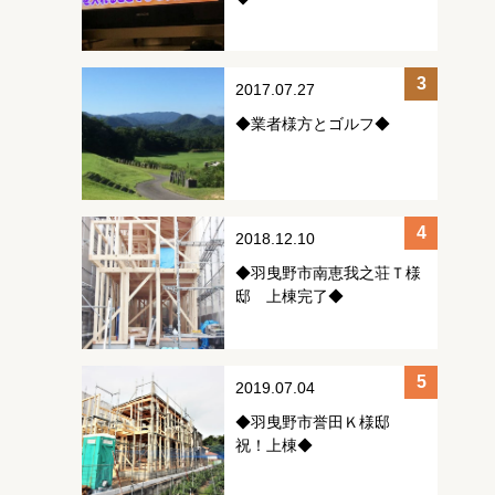
2017.07.27
◆業者様方とゴルフ◆
2018.12.10
◆羽曳野市南恵我之荘Ｔ様
邸 上棟完了◆
2019.07.04
◆羽曳野市誉田Ｋ様邸
祝！上棟◆