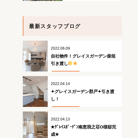
最新スタッフブログ
2022.06.09
自社物件！グレイスガーデン柴垣
引き渡し
2022.04.14
✦グレイスガーデン郡戸✦引き渡
し！
2022.04.13
✭ｸﾞﾚｲｽｶﾞｰﾃﾞﾝ南恵我之荘O様邸完
成✭