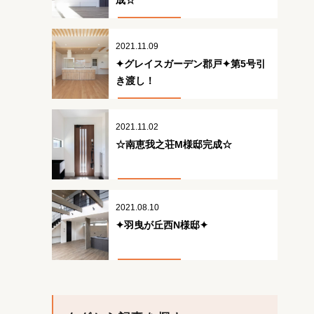
成☆
2021.11.09
✦グレイスガーデン郡戸✦第5号引
き渡し！
2021.11.02
☆南恵我之荘M様邸完成☆
2021.08.10
✦羽曳が丘西N様邸✦