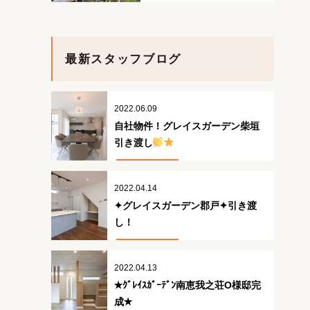
最新スタッフブログ
2022.06.09
自社物件！グレイスガーデン柴垣
引き渡し
2022.04.14
✦グレイスガーデン郡戸✦引き渡
し！
2022.04.13
✭ｸﾞﾚｲｽｶﾞｰﾃﾞﾝ南恵我之荘O様邸完
成✭