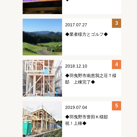
2017.07.27
◆業者様方とゴルフ◆
2018.12.10
◆羽曳野市南恵我之荘Ｔ様
邸 上棟完了◆
2019.07.04
◆羽曳野市誉田Ｋ様邸
祝！上棟◆