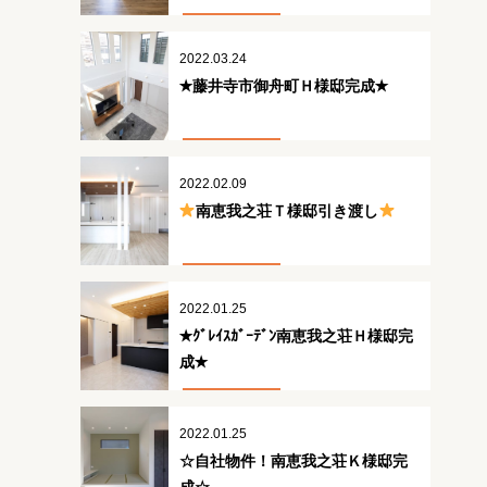
2022.03.24
✭藤井寺市御舟町Ｈ様邸完成✭
2022.02.09
南恵我之荘Ｔ様邸引き渡し
2022.01.25
✭ｸﾞﾚｲｽｶﾞｰﾃﾞﾝ南恵我之荘Ｈ様邸完
成✭
2022.01.25
☆自社物件！南恵我之荘Ｋ様邸完