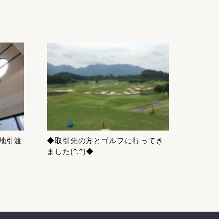
号地引渡
◆取引先の方とゴルフに行ってき
ました(^.^)◆