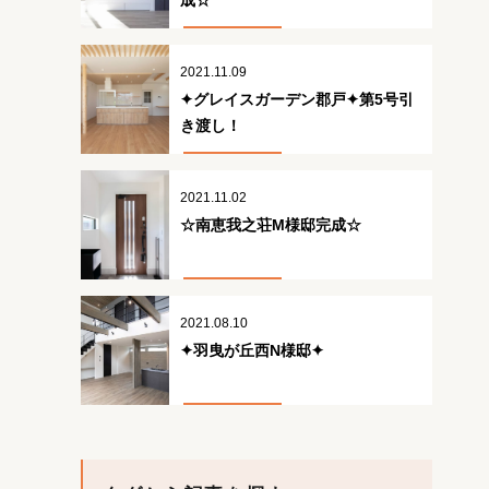
成☆
2021.11.09
✦グレイスガーデン郡戸✦第5号引
き渡し！
2021.11.02
☆南恵我之荘M様邸完成☆
2021.08.10
✦羽曳が丘西N様邸✦