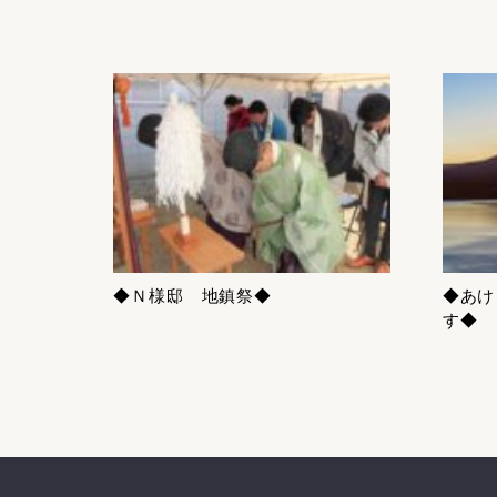
◆Ｎ様邸 地鎮祭◆
◆あけ
す◆