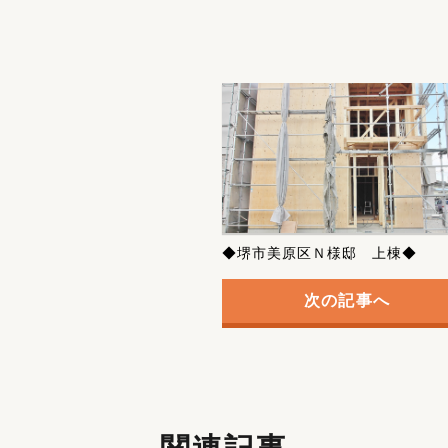
◆堺市美原区Ｎ様邸 上棟◆
次の記事へ