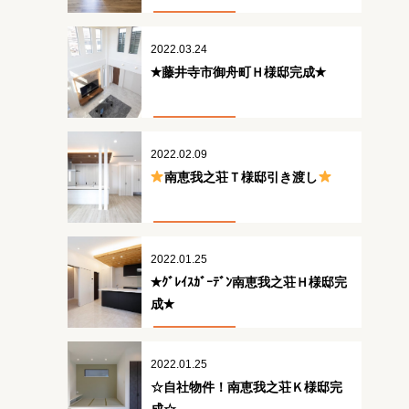
2022.03.24
✭藤井寺市御舟町Ｈ様邸完成✭
2022.02.09
南恵我之荘Ｔ様邸引き渡し
2022.01.25
✭ｸﾞﾚｲｽｶﾞｰﾃﾞﾝ南恵我之荘Ｈ様邸完
成✭
2022.01.25
☆自社物件！南恵我之荘Ｋ様邸完