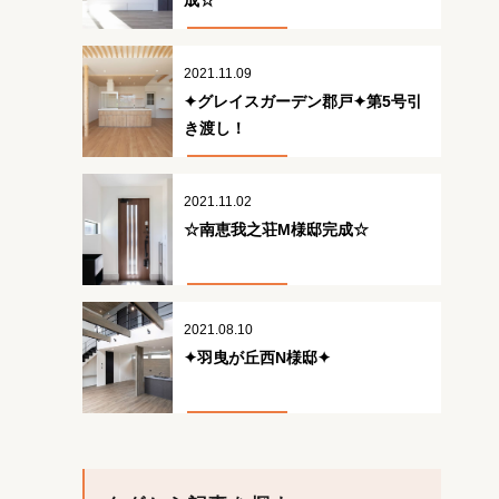
成☆
2021.11.09
✦グレイスガーデン郡戸✦第5号引
き渡し！
2021.11.02
☆南恵我之荘M様邸完成☆
2021.08.10
✦羽曳が丘西N様邸✦