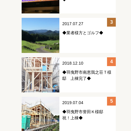
2017.07.27
◆業者様方とゴルフ◆
2018.12.10
◆羽曳野市南恵我之荘Ｔ様
邸 上棟完了◆
2019.07.04
◆羽曳野市誉田Ｋ様邸
祝！上棟◆