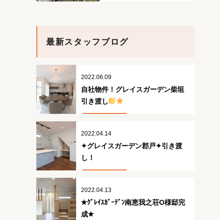
最新スタッフブログ
2022.06.09
自社物件！グレイスガーデン柴垣
引き渡し
2022.04.14
✦グレイスガーデン郡戸✦引き渡
し！
2022.04.13
✭ｸﾞﾚｲｽｶﾞｰﾃﾞﾝ南恵我之荘O様邸完
成✭