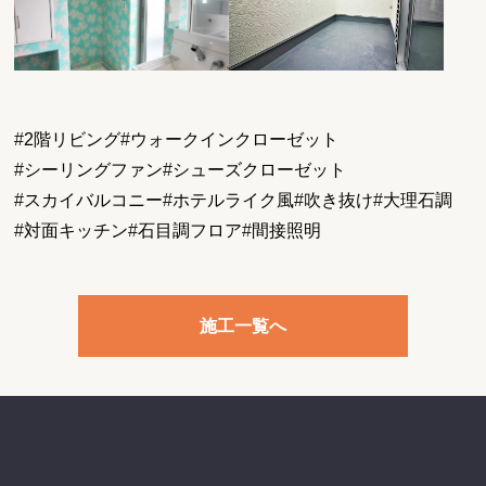
#
2階リビング
#
ウォークインクローゼット
#
シーリングファン
#
シューズクローゼット
#
スカイバルコニー
#
ホテルライク風
#
吹き抜け
#
大理石調
#
対面キッチン
#
石目調フロア
#
間接照明
施工一覧へ