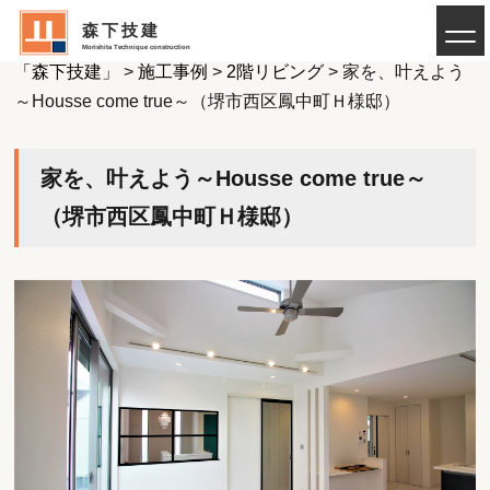
森下技建
注文住宅や新築の建築設計・施工なら羽曳野市の工務店
Morishita Technique construction
「森下技建」
>
施工事例
>
2階リビング
>
家を、叶えよう
～Housse come true～（堺市西区鳳中町Ｈ様邸）
家を、叶えよう～Housse come true～
（堺市西区鳳中町Ｈ様邸）