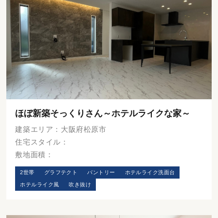
ほぼ新築そっくりさん～ホテルライクな家～
建築エリア：大阪府松原市
住宅スタイル：
敷地面積：
2世帯
グラフテクト
パントリー
ホテルライク洗面台
ホテルライク風
吹き抜け