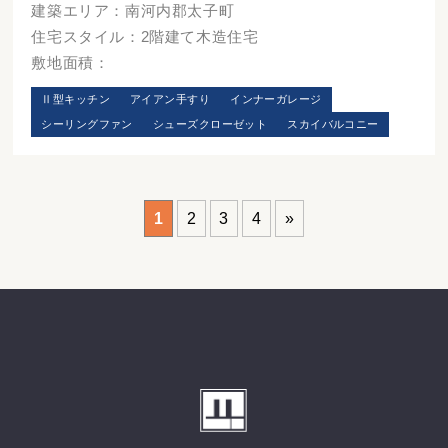
建築エリア：南河内郡太子町
住宅スタイル：2階建て木造住宅
敷地面積：
Ⅱ型キッチン
アイアン手すり
インナーガレージ
シーリングファン
シューズクローゼット
スカイバルコニー
1
2
3
4
»