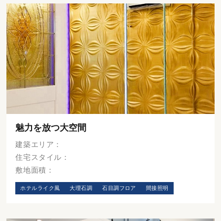
魅力を放つ大空間
建築エリア：
住宅スタイル：
敷地面積：
ホテルライク風
大理石調
石目調フロア
間接照明