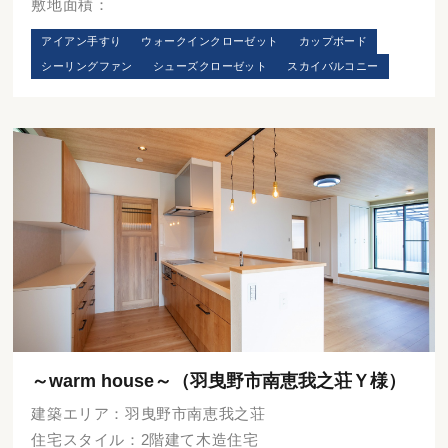
敷地面積：
アイアン手すり
ウォークインクローゼット
カップボード
シーリングファン
シューズクローゼット
スカイバルコニー
～warm house～（羽曳野市南恵我之荘Ｙ様）
建築エリア：羽曳野市南恵我之荘
住宅スタイル：2階建て木造住宅