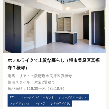
ホテルライクで上質な暮らし（堺市美原区真福
寺Ｔ様邸）
建築エリア：大阪府堺市美原区真福寺
住宅スタイル：木造2階建て
敷地面積：116.30平米（35.18坪)
ZEH
ウォークインクローゼット
シューズクローゼット
スタイリッシュ
ハイドア
ホテルライク風