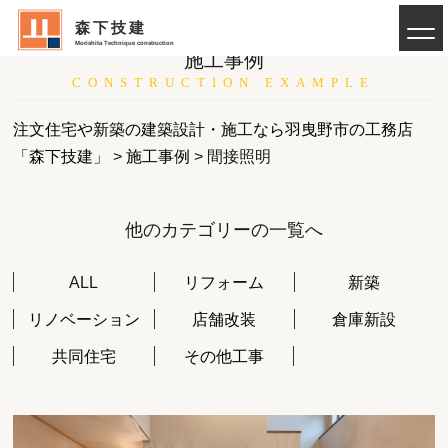
森下技建
Morishita Technique construction
施工事例
CONSTRUCTION EXAMPLE
注文住宅や新築の建築設計・施工なら羽曳野市の工務店
「森下技建」
>
施工事例
>
間接照明
他のカテゴリーの一覧へ
ALL
リフォーム
新築
リノベーション
店舗改装
倉庫新設
共同住宅
その他工事