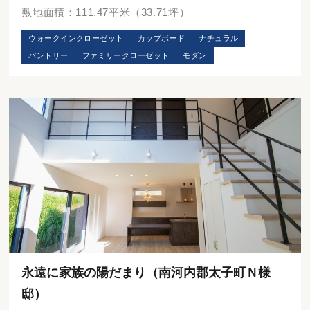
敷地面積：111.47平米（33.71坪）
ウォークインクローゼット
カップボード
ナチュラル
パントリー
ファミリークローゼット
モダン
永遠に家族の陽だまり（南河内郡太子町Ｎ様
邸）