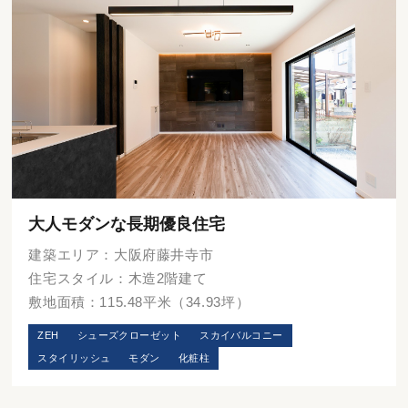
大人モダンな長期優良住宅
建築エリア：大阪府藤井寺市
住宅スタイル：木造2階建て
敷地面積：115.48平米（34.93坪）
ZEH
シューズクローゼット
スカイバルコニー
スタイリッシュ
モダン
化粧柱