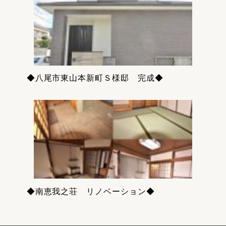
◆八尾市東山本新町Ｓ様邸 完成◆
◆南恵我之荘 リノベーション◆