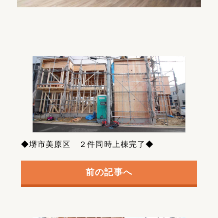
◆堺市美原区 ２件同時上棟完了◆
前の記事へ