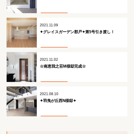
2021.11.09
✦グレイスガーデン郡戸✦第5号引き渡し！
2021.11.02
☆南恵我之荘M様邸完成☆
2021.08.10
✦羽曳が丘西N様邸✦