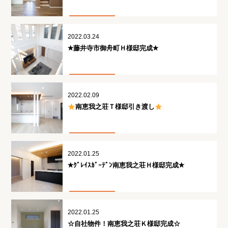
2022.03.24
✭藤井寺市御舟町Ｈ様邸完成✭
2022.02.09
南恵我之荘Ｔ様邸引き渡し
2022.01.25
✭ｸﾞﾚｲｽｶﾞｰﾃﾞﾝ南恵我之荘Ｈ様邸完成✭
2022.01.25
☆自社物件！南恵我之荘Ｋ様邸完成☆