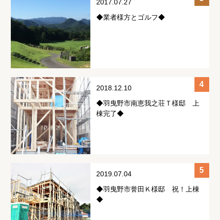
2017.07.27
◆業者様方とゴルフ◆
2018.12.10
◆羽曳野市南恵我之荘Ｔ様邸 上
棟完了◆
2019.07.04
◆羽曳野市誉田Ｋ様邸 祝！上棟
◆