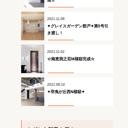
成☆
2021.11.09
✦グレイスガーデン郡戸✦第5号引
き渡し！
2021.11.02
☆南恵我之荘M様邸完成☆
2021.08.10
✦羽曳が丘西N様邸✦