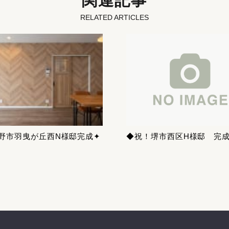
関連記事
RELATED ARTICLES
野市羽曳が丘西N様邸完成✦
◆祝！堺市西区H様邸 完