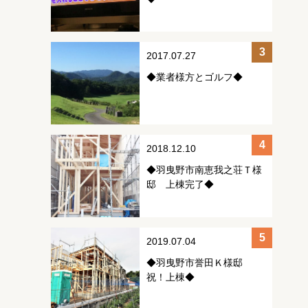
2017.07.27
◆業者様方とゴルフ◆
2018.12.10
◆羽曳野市南恵我之荘Ｔ様
邸 上棟完了◆
2019.07.04
◆羽曳野市誉田Ｋ様邸
祝！上棟◆