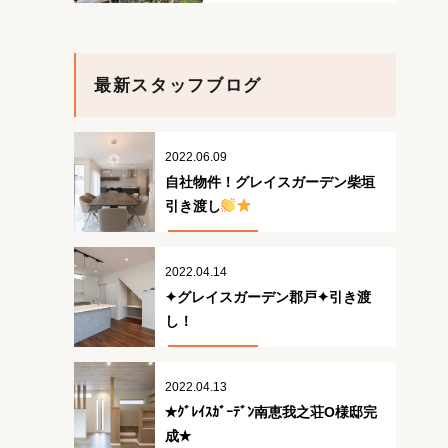
最新スタッフブログ
2022.06.09
自社物件！グレイスガーデン柴垣
引き渡し
2022.04.14
✦グレイスガーデン郡戸✦引き渡
し！
2022.04.13
✭ｸﾞﾚｲｽｶﾞｰﾃﾞﾝ南恵我之荘O様邸完
成✭