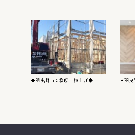
◆羽曳野市Ｏ様邸 棟上げ◆
✦羽曳