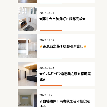
2022.03.24
✭藤井寺市御舟町Ｈ様邸完成✭
2022.02.09
南恵我之荘Ｔ様邸引き渡し
2022.01.25
✭ｸﾞﾚｲｽｶﾞｰﾃﾞﾝ南恵我之荘Ｈ様邸完
成✭
2022.01.25
☆自社物件！南恵我之荘Ｋ様邸完