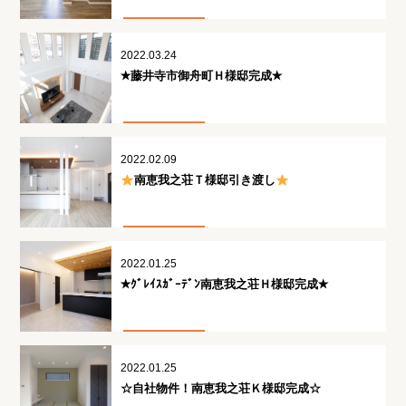
2022.03.24
✭藤井寺市御舟町Ｈ様邸完成✭
2022.02.09
南恵我之荘Ｔ様邸引き渡し
2022.01.25
✭ｸﾞﾚｲｽｶﾞｰﾃﾞﾝ南恵我之荘Ｈ様邸完成✭
2022.01.25
☆自社物件！南恵我之荘Ｋ様邸完成☆