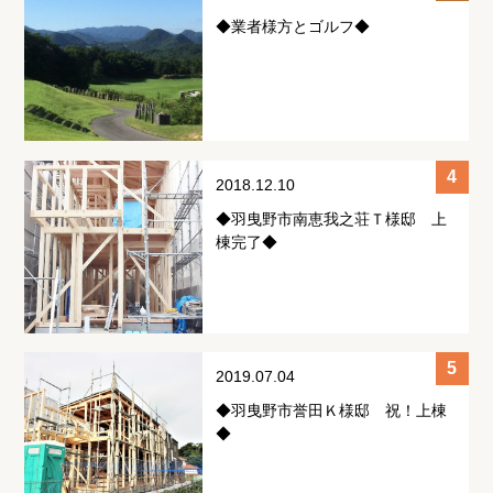
◆業者様方とゴルフ◆
2018.12.10
◆羽曳野市南恵我之荘Ｔ様邸 上
棟完了◆
2019.07.04
◆羽曳野市誉田Ｋ様邸 祝！上棟
◆