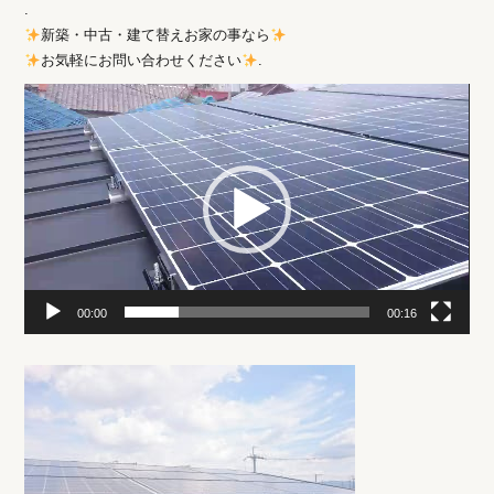
.
新築・中古・建て替えお家の事なら
お気軽にお問い合わせください
.
動
画
プ
レ
ー
ヤ
ー
00:00
00:16