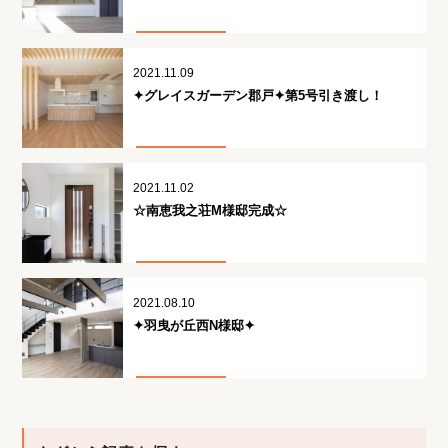
2021.11.09
✦グレイスガーデン郡戸✦第5号引き渡し！
2021.11.02
☆南恵我之荘M様邸完成☆
2021.08.10
✦羽曳が丘西N様邸✦