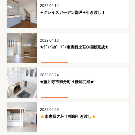
2022.04.14
✦グレイスガーデン郡戸✦引き渡し！
2022.04.13
✭ｸﾞﾚｲｽｶﾞｰﾃﾞﾝ南恵我之荘O様邸完成✭
2022.03.24
✭藤井寺市御舟町Ｈ様邸完成✭
2022.02.09
南恵我之荘Ｔ様邸引き渡し