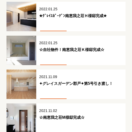
2022.01.25
✭ｸﾞﾚｲｽｶﾞｰﾃﾞﾝ南恵我之荘Ｈ様邸完成✭
2022.01.25
☆自社物件！南恵我之荘Ｋ様邸完成☆
2021.11.09
✦グレイスガーデン郡戸✦第5号引き渡し！
2021.11.02
☆南恵我之荘M様邸完成☆