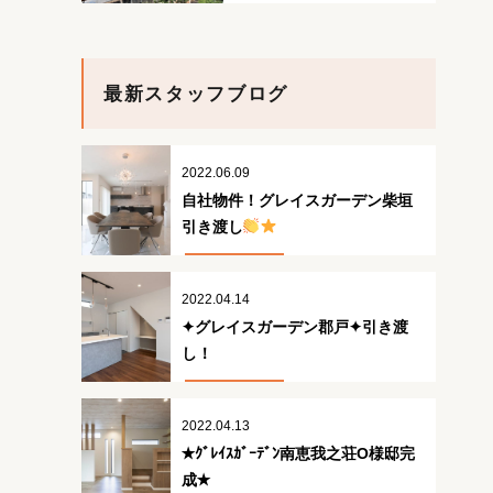
最新スタッフブログ
2022.06.09
自社物件！グレイスガーデン柴垣
引き渡し
2022.04.14
✦グレイスガーデン郡戸✦引き渡
し！
2022.04.13
✭ｸﾞﾚｲｽｶﾞｰﾃﾞﾝ南恵我之荘O様邸完
成✭