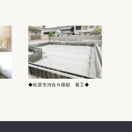
◆松原市河合Ｎ様邸 着工◆