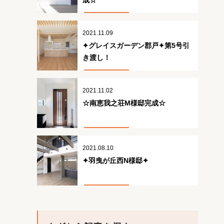
成☆
2021.11.09
✦グレイスガーデン郡戸✦第5号引
き渡し！
2021.11.02
☆南恵我之荘M様邸完成☆
2021.08.10
✦羽曳が丘西N様邸✦