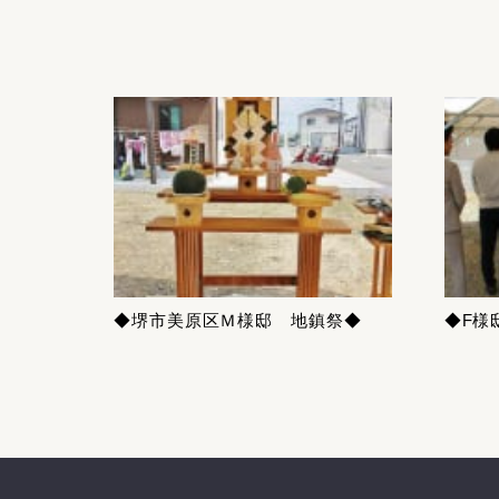
◆堺市美原区Ｍ様邸 地鎮祭◆
◆F様