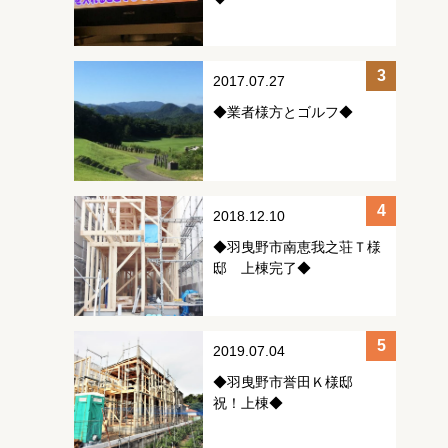
2017.07.27
◆業者様方とゴルフ◆
2018.12.10
◆羽曳野市南恵我之荘Ｔ様
邸 上棟完了◆
2019.07.04
◆羽曳野市誉田Ｋ様邸
祝！上棟◆