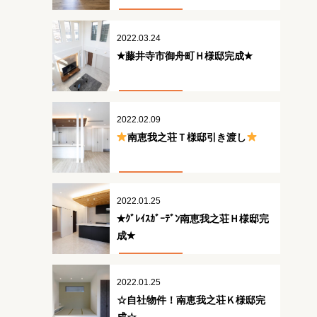
2022.03.24
✭藤井寺市御舟町Ｈ様邸完成✭
2022.02.09
南恵我之荘Ｔ様邸引き渡し
2022.01.25
✭ｸﾞﾚｲｽｶﾞｰﾃﾞﾝ南恵我之荘Ｈ様邸完
成✭
2022.01.25
☆自社物件！南恵我之荘Ｋ様邸完