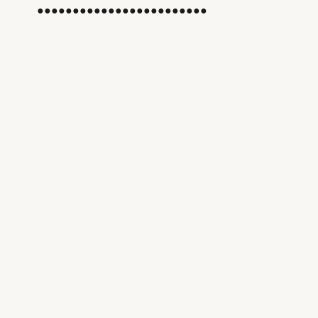
●●●●●●●●●●●●●●●●●●●●●●●●