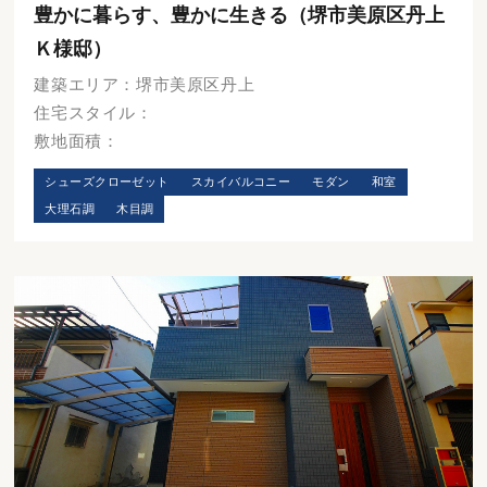
豊かに暮らす、豊かに生きる（堺市美原区丹上
Ｋ様邸）
建築エリア：堺市美原区丹上
住宅スタイル：
敷地面積：
シューズクローゼット
スカイバルコニー
モダン
和室
大理石調
木目調