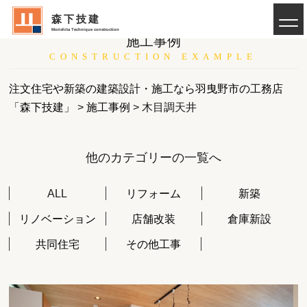
森下技建
Morishita Technique construction
施工事例
CONSTRUCTION EXAMPLE
注文住宅や新築の建築設計・施工なら羽曳野市の工務店
「森下技建」
>
施工事例
>
木目調天井
他のカテゴリーの一覧へ
ALL
リフォーム
新築
リノベーション
店舗改装
倉庫新設
共同住宅
その他工事