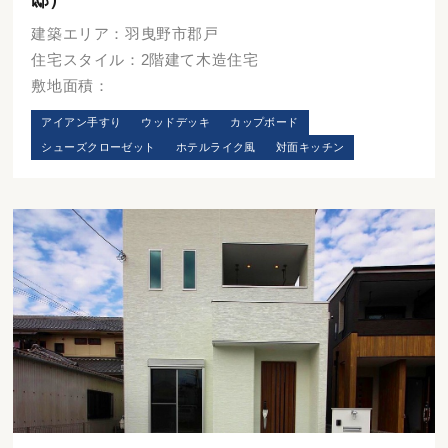
邸）
建築エリア：羽曳野市郡戸
住宅スタイル：2階建て木造住宅
敷地面積：
アイアン手すり
ウッドデッキ
カップボード
シューズクローゼット
ホテルライク風
対面キッチン