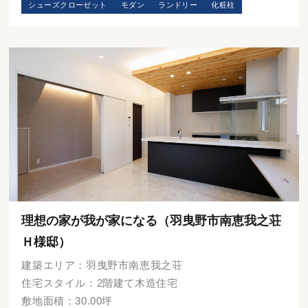
シューズクローゼット
モダン
ランドリー
化粧柱
理想の家が我が家になる（羽曳野市南恵我之荘
Ｈ様邸）
建築エリア：羽曳野市南恵我之荘
住宅スタイル：2階建て木造住宅
敷地面積：30.00坪