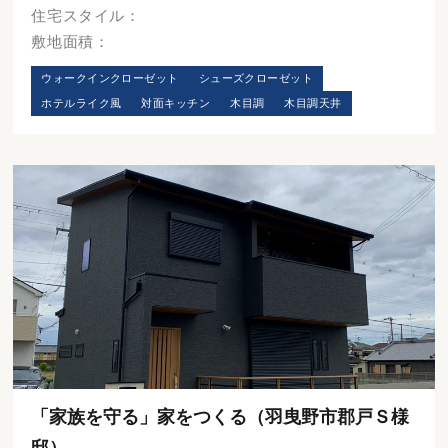
住宅スタイル：
敷地面積：
ウォークインクローゼット
シューズクローゼット
ホテルライク風
対面キッチン
木目調
木目調天井
「家族を守る」家をつくる（羽曳野市郡戸Ｓ様