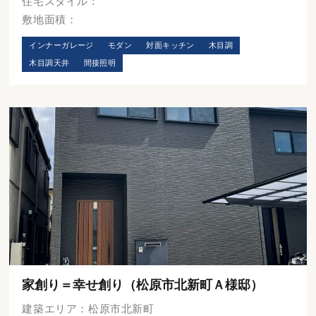
住宅スタイル：
敷地面積：
インナーガレージ
モダン
対面キッチン
木目調
木目調天井
間接照明
家創り＝幸せ創り（松原市北新町Ａ様邸）
建築エリア：松原市北新町