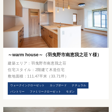
～warm house～（羽曳野市南恵我之荘Ｙ様）
建築エリア：羽曳野市南恵我之荘
住宅スタイル：2階建て木造住宅
敷地面積：111.47平米（33.71坪）
ウォークインクローゼット
カップボード
ナチュラル
パントリー
ファミリークローゼット
モダン