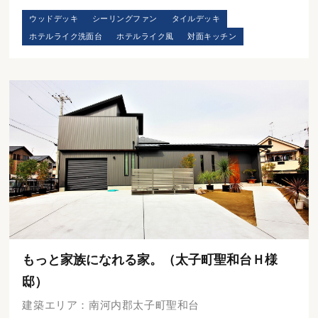
ウッドデッキ
シーリングファン
タイルデッキ
ホテルライク洗面台
ホテルライク風
対面キッチン
もっと家族になれる家。（太子町聖和台Ｈ様
邸）
建築エリア：南河内郡太子町聖和台