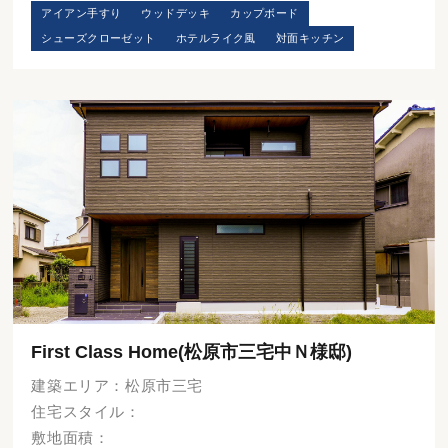
アイアン手すり
ウッドデッキ
カップボード
シューズクローゼット
ホテルライク風
対面キッチン
First Class Home(松原市三宅中Ｎ様邸)
建築エリア：松原市三宅
住宅スタイル：
敷地面積：