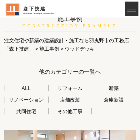
森下技建
Morishita Technique construction
施工事例
CONSTRUCTION EXAMPLE
注文住宅や新築の建築設計・施工なら羽曳野市の工務店
「森下技建」
>
施工事例
>
ウッドデッキ
他のカテゴリーの一覧へ
ALL
リフォーム
新築
リノベーション
店舗改装
倉庫新設
共同住宅
その他工事