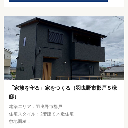
「家族を守る」家をつくる（羽曳野市郡戸Ｓ様
邸）
建築エリア：羽曳野市郡戸
住宅スタイル：2階建て木造住宅
敷地面積：