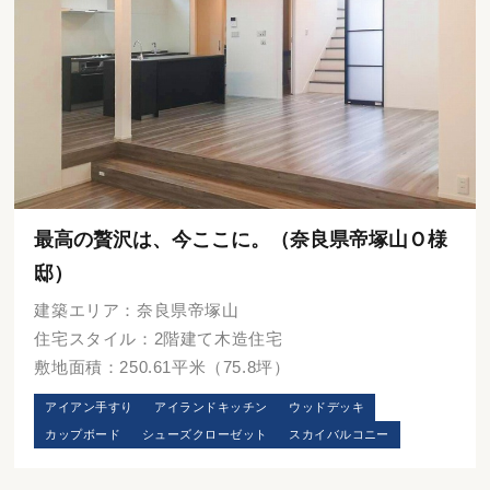
最高の贅沢は、今ここに。（奈良県帝塚山Ｏ様
邸）
建築エリア：奈良県帝塚山
住宅スタイル：2階建て木造住宅
敷地面積：250.61平米（75.8坪）
アイアン手すり
アイランドキッチン
ウッドデッキ
カップボード
シューズクローゼット
スカイバルコニー