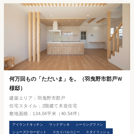
何万回もの「ただいま」を。（羽曳野市郡戸Ｗ
様邸）
建築エリア：羽曳野市郡戸
住宅スタイル：2階建て木造住宅
敷地面積：134.04平米（40.54坪）
アイランドキッチン
ウッドデッキ
シーリングファン
シューズクローゼット
スカイバルコニー
スタイリッシュ