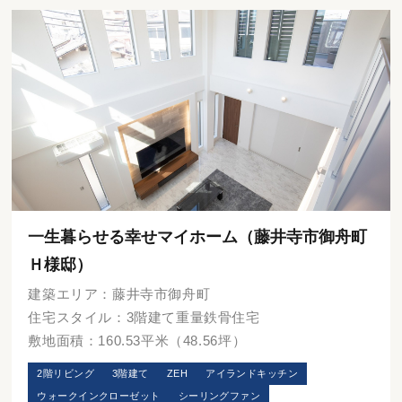
一生暮らせる幸せマイホーム（藤井寺市御舟町
Ｈ様邸）
建築エリア：藤井寺市御舟町
住宅スタイル：3階建て重量鉄骨住宅
敷地面積：160.53平米（48.56坪）
2階リビング
3階建て
ZEH
アイランドキッチン
ウォークインクローゼット
シーリングファン