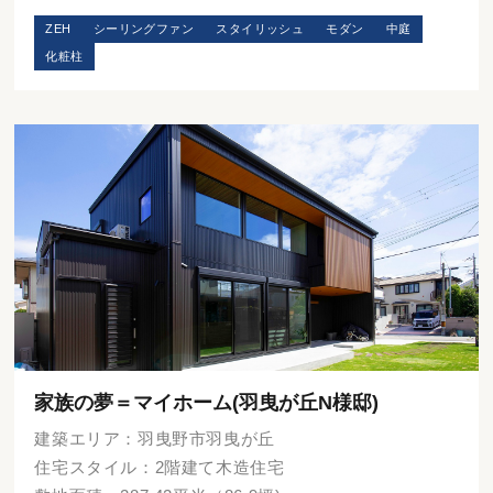
ZEH
シーリングファン
スタイリッシュ
モダン
中庭
化粧柱
家族の夢＝マイホーム(羽曳が丘N様邸)
建築エリア：羽曳野市羽曳が丘
住宅スタイル：2階建て木造住宅