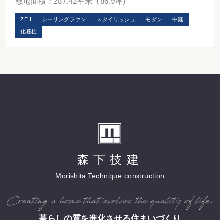
敷地面積：287.42平米（86.9坪)
ZEH
シーリングファン
スタイリッシュ
モダン
中庭
化粧柱
森下技建
Morishita Technique construction
暮らしの質を進化させる住まいづくり