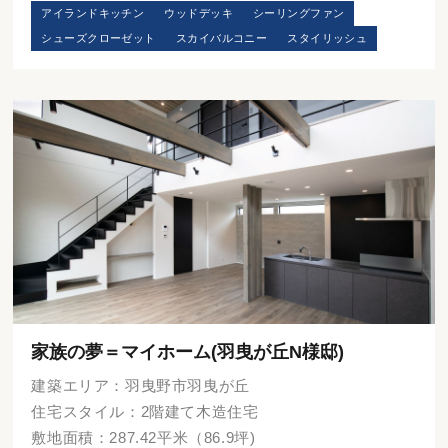
アイランドキッチン
ウッドデッキ
シーリングファン
シューズクローゼット
スカイバルコニー
スタイリッシュ
家族の夢＝マイホーム(羽曳が丘N様邸)
建築エリア：羽曳野市羽曳が丘
住宅スタイル：2階建て木造住宅
敷地面積：287.42平米（86.9坪)