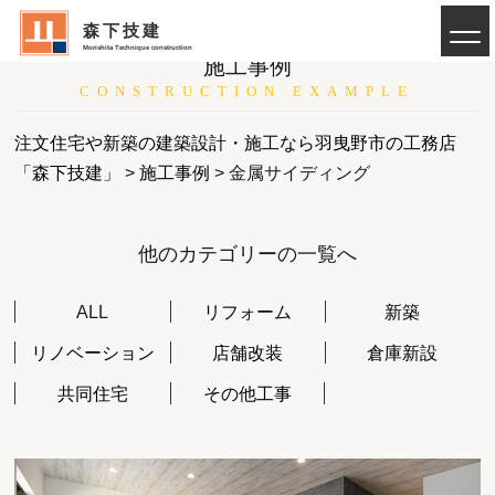
森下技建
Morishita Technique construction
施工事例
CONSTRUCTION EXAMPLE
注文住宅や新築の建築設計・施工なら羽曳野市の工務店
「森下技建」
>
施工事例
>
金属サイディング
他のカテゴリーの一覧へ
ALL
リフォーム
新築
リノベーション
店舗改装
倉庫新設
共同住宅
その他工事