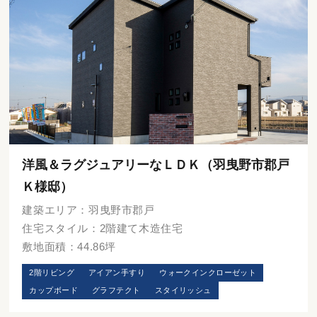
洋風＆ラグジュアリーなＬＤＫ（羽曳野市郡戸
Ｋ様邸）
建築エリア：羽曳野市郡戸
住宅スタイル：2階建て木造住宅
敷地面積：44.86坪
2階リビング
アイアン手すり
ウォークインクローゼット
カップボード
グラフテクト
スタイリッシュ