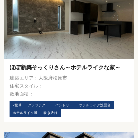
ほぼ新築そっくりさん～ホテルライクな家～
建築エリア：大阪府松原市
住宅スタイル：
敷地面積：
2世帯
グラフテクト
パントリー
ホテルライク洗面台
ホテルライク風
吹き抜け