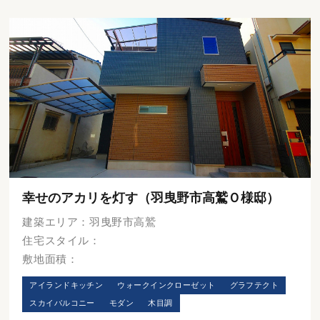
幸せのアカリを灯す（羽曳野市高鷲Ｏ様邸）
建築エリア：羽曳野市高鷲
住宅スタイル：
敷地面積：
アイランドキッチン
ウォークインクローゼット
グラフテクト
スカイバルコニー
モダン
木目調