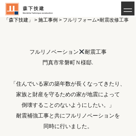
森下技建
注文住宅や新築の建築設計・施工なら羽曳野市の工務店
Morishita Technique construction
「森下技建」
>
施工事例
>
フルリフォーム×耐震改修工事
フルリノベーション
耐震工事
門真市常磐町Ｎ様邸.
「住んでいる家の築年数が長くなってきたり、
家族と財産を守るための家が地震によって
倒壊することのないようにしたい。」
耐震補強工事と共にフルリノベーションを
同時に行いました。