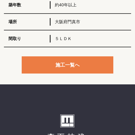
築年数
約40年以上
場所
大阪府門真市
間取り
５ＬＤＫ
施工一覧へ